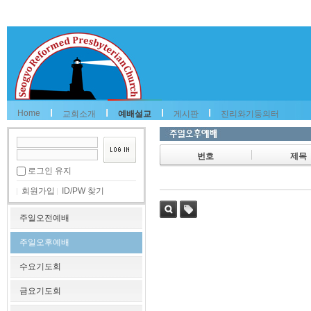
Home
교회소개
예배설교
게시판
진리와기둥의터
번호
제목
로그인 유지
회원가입
ID/PW 찾기
주일오전예배
검색
태그
주일오후예배
수요기도회
금요기도회