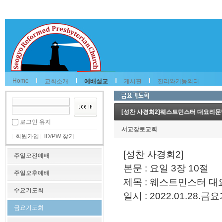
Home
교회소개
예배설교
게시판
진리와기둥의터
[성찬 사경회2]웨스트민스터 대요리문답 
로그인 유지
서교장로교회
회원가입
ID/PW 찾기
[성찬 사경회2]
주일오전예배
본문 : 요일 3장 10절
주일오후예배
제목 : 웨스트민스터 대
수요기도회
일시 : 2022.01.28.
금요기도회