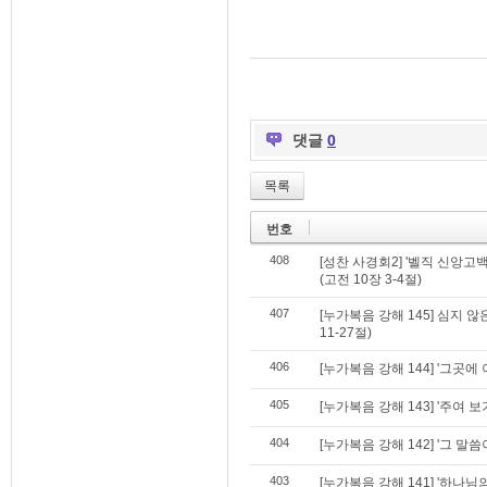
댓글
0
목록
번호
408
[성찬 사경회2] '벨직 신앙고백
(고전 10장 3-4절)
407
[누가복음 강해 145] 심지 
11-27절)
406
[누가복음 강해 144] '그곳에 
405
[누가복음 강해 143] '주여 보
404
[누가복음 강해 142] '그 말씀
403
[누가복음 강해 141] '하나님의