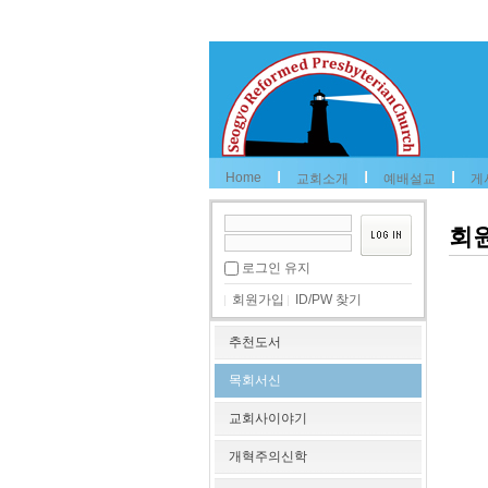
Home
교회소개
예배설교
게
회
로그인 유지
회원가입
ID/PW 찾기
추천도서
목회서신
교회사이야기
개혁주의신학