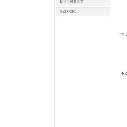
청교도인물연구
목회자컬럼
*
비
주소