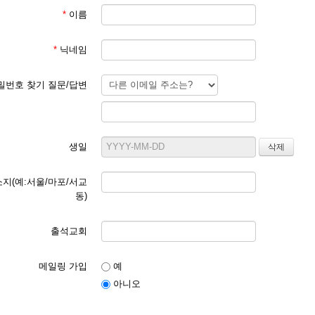
*
이름
*
닉네임
밀번호 찾기 질문/답변
생일
지(예:서울/마포/서교
동)
출석교회
메일링 가입
예
아니오