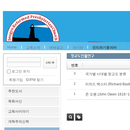
Home
교회소개
예배설교
게시판
진리와기둥의터
번호
로그인 유지
3
국가별 시대별 청교도 분류
회원가입
ID/PW 찾기
2
리처드 백스터 (Richard Baxte
추천도서
1
존 오웬 (John Owen 1616~1
목회서신
교회사이야기
개혁주의신학
검색
태그