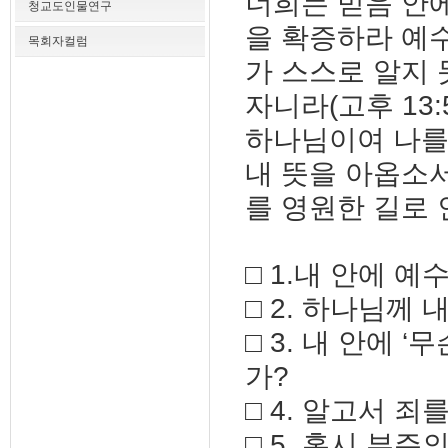
너희는 믿음 안
청교도인물연구
을 확증하라 예
목회자컬럼
가 스스로 알지
자니라(고후 13:
하나님이여 나를
내 뜻을 아옵소서
를 영원한 길로 인
□ 1.내 안에 
□ 2. 하나님께
□ 3. 내 안에 
가?
□ 4. 알고서 
□ 5. 혹시 부