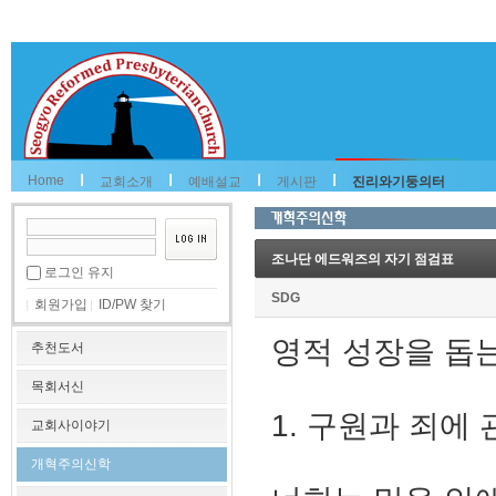
Home
교회소개
예배설교
게시판
진리와기둥의터
조나단 에드워즈의 자기 점검표
로그인 유지
SDG
회원가입
ID/PW 찾기
영적 성장을 돕
추천도서
목회서신
1. 구원과 죄에
교회사이야기
개혁주의신학