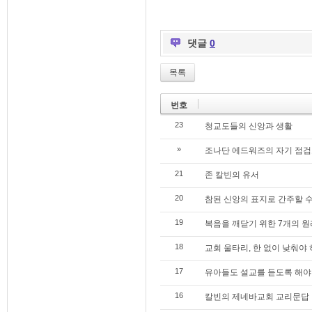
댓글
0
목록
번호
23
청교도들의 신앙과 생활
»
조나단 에드워즈의 자기 점
21
존 칼빈의 유서
20
참된 신앙의 표지로 간주할 
19
복음을 깨닫기 위한 7개의 원
18
교회 울타리, 한 없이 낮춰야
17
유아들도 설교를 듣도록 해야
16
칼빈의 제네바교회 교리문답