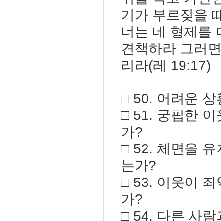
기가 부르짖을 때
너는 네 형제를
견책하라 그러면
리라(레 19:17)
□ 50. 어려운
□ 51. 궁핍한
가?
□ 52. 체면을
는가?
□ 53. 이웃이
가?
□ 54. 다른 