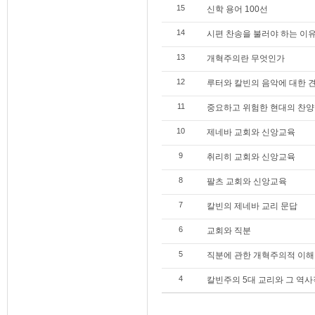
15
신학 용어 100선
14
시편 찬송을 불러야 하는 이
13
개혁주의란 무엇인가
12
루터와 칼빈의 음악에 대한 
11
중요하고 위험한 현대의 찬양
10
제네바 교회와 신앙교육
9
취리히 교회와 신앙교육
8
팔츠 교회와 신앙교육
7
칼빈의 제네바 교리 문답
6
교회와 직분
5
직분에 관한 개혁주의적 이해
4
칼빈주의 5대 교리와 그 역사