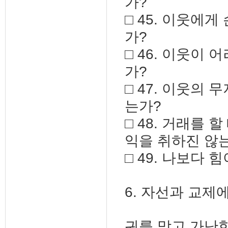
가?
□ 45. 이웃에
가?
□ 46. 이웃이
가?
□ 47. 이웃의
는가?
□ 48. 거래를
익을 취하진 않
□ 49. 나보다
6. 자선과 교제
귀를 막고 가난